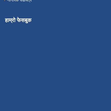
नागरिक वडापत्र
हाम्रो फेसबुक