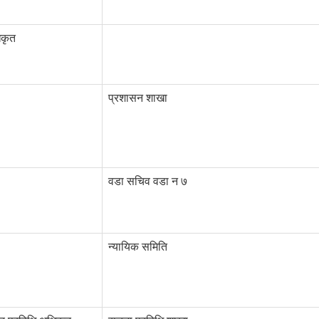
िकृत
प्रशासन शाखा
वडा सचिव वडा न ७
न्यायिक समिति