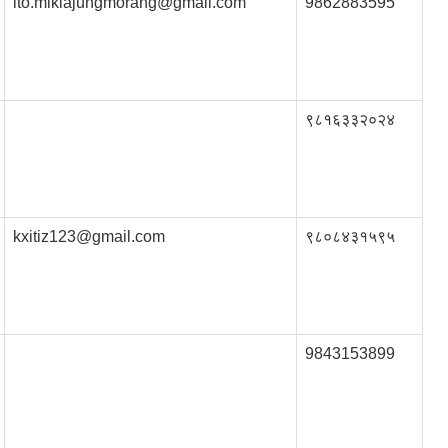
ito.miklajungmorang@gmail.com
9862883595
९८१६३३२०२४
kxitiz123@gmail.com
९८०८४३१५९५
9843153899