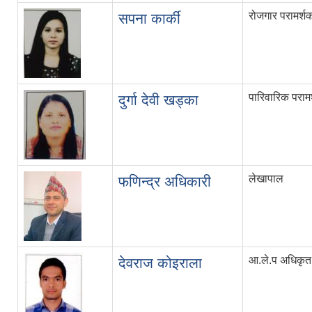
रोजगार परामर्शकर
सपना कार्की
पारिवारिक परामर्
दुर्गा देवी खड्का
लेखापाल
फणिन्द्र अधिकारी
आ.ले.प अधिकृत
देवराज कोइराला