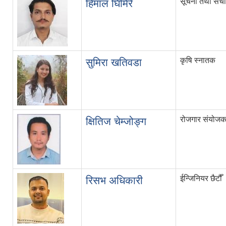
सूचना तथा संचा
हिमाल घिमिरे
कृषि स्नातक
सुमिरा खतिवडा
रोजगार संयोज
क्षितिज चेम्जोङ्ग
ईन्जिनियर छैटौँ
रिसभ अधिकारी