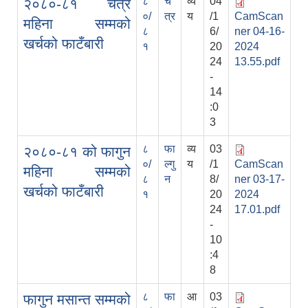
८
चै
व्य
04
२०८०-८१ चैत्र
०/
त्र
य
/1
CamScan
महिना सम्मको
८
6/
ner 04-16-
खर्चको फाटँबारी
१
20
2024
24
13.55.pdf
-
14
:0
3
८
फा
व्य
03
२०८०-८१ को फागुन
०/
ल्गु
य
/1
CamScan
महिना सम्मको
८
न
8/
ner 03-17-
खर्चको फाटँबारी
१
20
2024
24
17.01.pdf
-
10
:4
8
८
फा
आ
03
फागुन मसान्त सम्मको