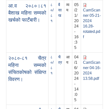
८
बै
व्य
05
आ.व २०८०।८१
०/
सा
य
/2
CamScan
बैशाख महिना सम्मको
८
ख
1/
ner 05-21-
खर्चको फाटँबारी।
१
20
2024
24
16.28-
-
rotated.pd
16
f
:3
5
८
चै
आ
04
२०८०-८१ चैत्र
०/
त्र
य
/1
CamScan
महिना सम्मको
८
6/
ner 04-16-
संचितकोषको संक्षिप्त
१
20
2024
विवरण।
24
13.58.pdf
-
14
:0
5