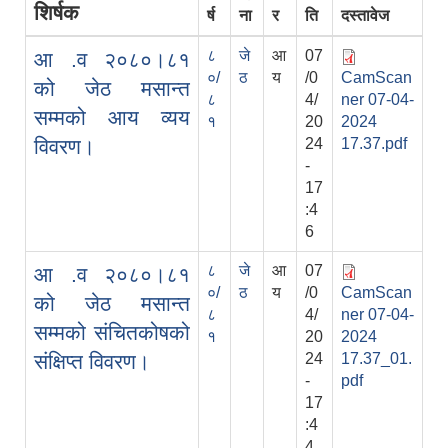
शिर्षक
र्ष
ना
र
ति
दस्तावेज
८
जे
आ
07
आ .व २०८०।८१
०/
ठ
य
/0
CamScan
को जेठ मसान्त
८
4/
ner 07-04-
सम्मको आय व्यय
१
20
2024
विवरण।
24
17.37.pdf
-
17
:4
6
८
जे
आ
07
आ .व २०८०।८१
०/
ठ
य
/0
CamScan
को जेठ मसान्त
८
4/
ner 07-04-
सम्मको संचितकोषको
१
20
2024
संक्षिप्त विवरण।
24
17.37_01.
-
pdf
17
:4
4