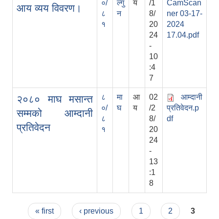
०/
ल्गु
य
/1
CamScan
आय व्यय विवरण।
८
न
8/
ner 03-17-
१
20
2024
24
17.04.pdf
-
10
:4
7
८
मा
आ
02
आम्दानी
२०८० माघ मसान्त
०/
घ
य
/2
प्रतिवेदन.p
सम्मको आम्दानी
८
8/
df
प्रतिवेदन
१
20
24
-
13
:1
8
Pages
« first
‹ previous
1
2
3