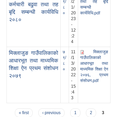
९/
/2
तथा तह बृद्दि
कर्मचारी बढुवा तथा तह
८
1/
सम्बन्धी
बृद्दि सम्बन्धी कार्यविधि
०
20
कार्यविधि.pdf
२०८०
23
-
12
:2
4
७
11
मिक्लाजुङ
मिक्लाजुङ गाउँपालिकाको
९/
/1
गाउँपालिकाको
आधारभूत तथा माध्यमिक
८
3/
आधारभूत तथा
शिक्षा ऐन प्रथम संशोधन
०
20
माध्यमिक शिक्षा ऐन
२०७९
22
२०७६, प्रथम
-
संसोधन.pdf
15
:4
3
Pages
« first
‹ previous
1
2
3