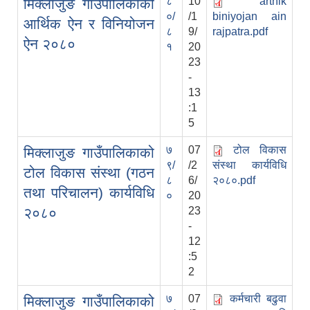
८
10
arthik
मिक्लाजुङ गाउँपालिकाको
०/
/1
biniyojan ain
आर्थिक ऐन र विनियोजन
८
9/
rajpatra.pdf
ऐन २०८०
१
20
23
-
13
:1
5
७
07
टोल विकास
मिक्लाजुङ गाउँपालिकाको
९/
/2
संस्था कार्यविधि
टोल विकास संस्था (गठन
८
6/
२०८०.pdf
तथा परिचालन) कार्यविधि
०
20
२०८०
23
-
12
:5
2
७
07
कर्मचारी बढुवा
मिक्लाजुङ गाउँपालिकाको